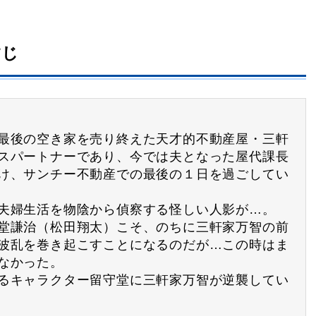
すじ
最後の空き家を売り終えた天才的不動産屋・三軒
スパートナーであり、今では夫となった屋代課長
け、サンチー不動産での最後の１日を過ごしてい
夫婦生活を物陰から偵察する怪しい人影が…。
堂謙治（松田翔太）こそ、のちに三軒家万智の前
波乱を巻き起こすことになるのだが…この時はま
なかった。
るキャラクター留守堂に三軒家万智が逆襲してい