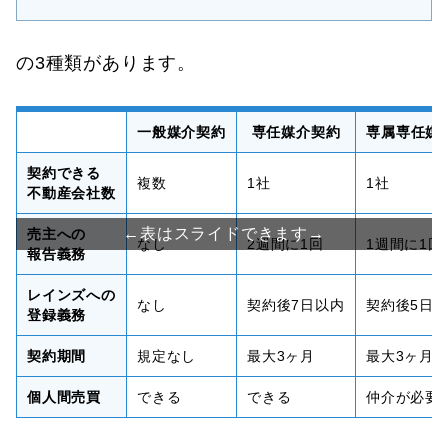
の3種類があります。
一般媒介契約
専任媒介契約
専属専任媒
契約できる
複数
1社
1社
不動産会社数
売主への
なし
2週間に1回
1週間に1回
報告義務
レインズへの
なし
契約後7日以内
契約後5日
登録義務
契約期間
規定なし
最大3ヶ月
最大3ヶ月
個人間売買
できる
できる
仲介が必要