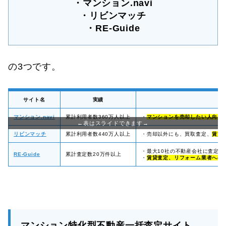
・マンション.navi
・リビンマッチ
・RE-Guide
の3つです。
サイト名
実績
マンション.navi
累計利用者数360万人以上
・
マンションを売却したい人向け
リビンマッチ
累計利用者数440万人以上
・売却以外にも、買取査定、
賃貸
・最大10社の不動産会社に査定依
RE-Guide
累計査定数20万件以上
・
賃貸査定、リフォーム業者への
マンション特化型不動産一括査定サイト